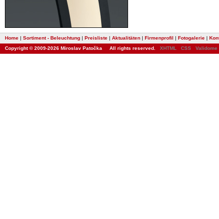
Home
|
Sortiment - Beleuchtung
|
Preisliste
|
Aktualitäten
|
Firmenprofil
|
Fotogalerie
|
Kon
Copyright © 2009-2026 Miroslav Patočka All rights reserved.
XHTML
CSS
Validome