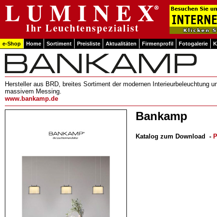
e-Shop
Home
Sortiment
Preisliste
Aktualitäten
Firmenprofil
Fotogalerie
K
Hersteller aus BRD, breites Sortiment der modernen Interieurbeleuchtung u
massivem Messing.
www.bankamp.de
Bankamp
Katalog zum Download
-
P