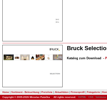
Bruck Selecti
Katalog zum Download
-
P
Home
|
Sortiment - Beleuchtung
|
Preisliste
|
Aktualitäten
|
Firmenprofil
|
Fotogalerie
|
Kon
Copyright © 2009-2026 Miroslav Patočka All rights reserved.
XHTML
CSS
Validome