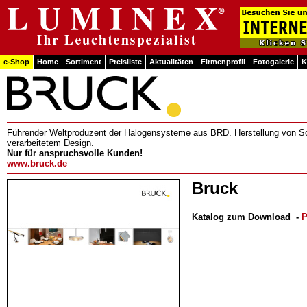
e-Shop
Home
Sortiment
Preisliste
Aktualitäten
Firmenprofil
Fotogalerie
K
Führender Weltproduzent der Halogensysteme aus BRD. Herstellung von Sc
verarbeitetem Design.
Nur für anspruchsvolle Kunden!
www.bruck.de
Bruck
Katalog zum Download
-
P