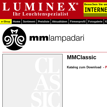
e-Shop
Home
Sortiment
Preisliste
Aktualitäten
Firmenprofil
Fotogalerie
K
MMClassic
Katalog zum Download
-
P