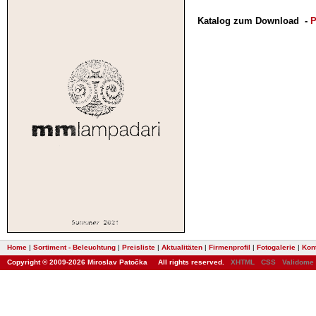
Katalog zum Download
-
P
Home
|
Sortiment - Beleuchtung
|
Preisliste
|
Aktualitäten
|
Firmenprofil
|
Fotogalerie
|
Kon
Copyright © 2009-2026 Miroslav Patočka All rights reserved.
XHTML
CSS
Validome